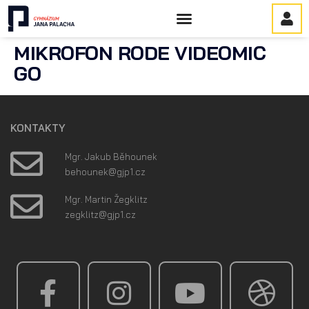
MIKROFON RODE VIDEOMIC
GO
KONTAKTY
Mgr. Jakub Běhounek
behounek
@gjp1.cz
Mgr. Martin Žegklitz
zegklitz
@gjp1.cz