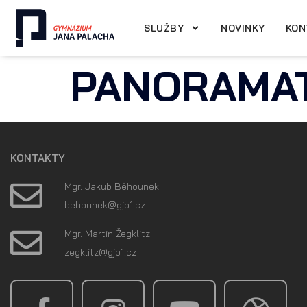
SLUŽBY
NOVINKY
KON
PANORAMAT
KONTAKTY
Mgr. Jakub Běhounek
@kenuoheb
zc.1pjg
Mgr. Martin Žegklitz
@ztilkgez
zc.1pjg