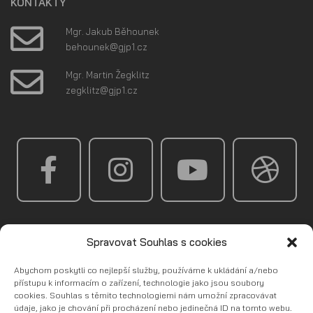
KONTAKTY
Mgr. Jakub Běhounek
@kenuoheb
zc.1pjg
Mgr. Martin Žegklitz
@ztilkgez
zc.1pjg
NĚCO VÁS TRÁPÍ?
Spravovat Souhlas s cookies
NAPIŠTE NÁM!
Abychom poskytli co nejlepší služby, používáme k ukládání a/nebo
přístupu k informacím o zařízení, technologie jako jsou soubory
cookies. Souhlas s těmito technologiemi nám umožní zpracovávat
údaje, jako je chování při procházení nebo jedinečná ID na tomto webu.